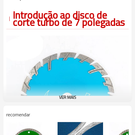
Introdução ao disco de
corte turbo de 7 polegadas
VER MAIS
recomendar