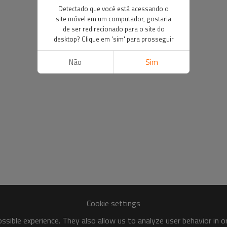
Detectado que você está acessando o
site móvel em um computador, gostaria
de ser redirecionado para o site do
desktop? Clique em 'sim' para prosseguir
Não
Sim
Cookie settings
sible experience. They also allow us to analyze user behavior in 