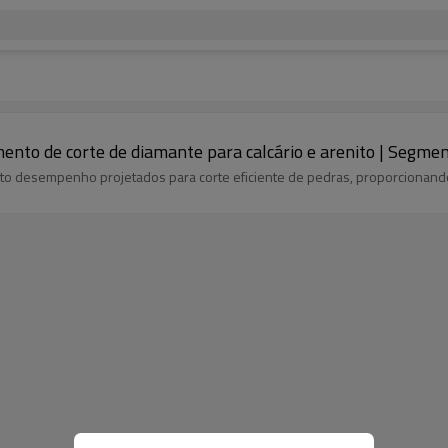
nto de corte de diamante para calcário e arenito | Segmen
o desempenho projetados para corte eficiente de pedras, proporcionando