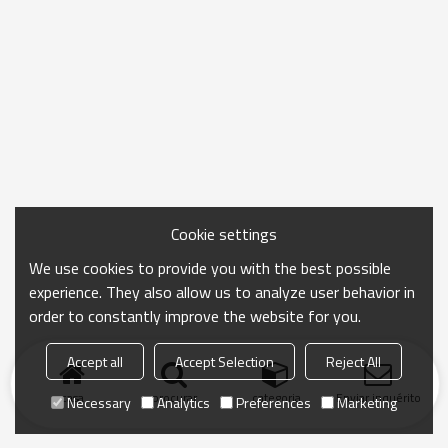
utilizado em diversas máquinas e ambientes
elétricos.
Cookie settings
We use cookies to provide you with the best possible
experience. They also allow us to analyze user behavior in
order to constantly improve the website for you.
Accept all
Accept Selection
Reject All
casa
procurar
categoria
Enviar inquérito
Necessary
Analytics
Preferences
Marketing