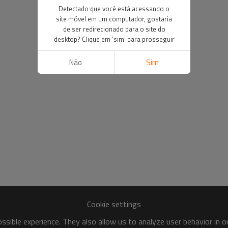
Detectado que você está acessando o
site móvel em um computador, gostaria
de ser redirecionado para o site do
desktop? Clique em 'sim' para prosseguir
Não
Sim
Cookie settings
sible experience. They also allow us to analyze user behavior in 